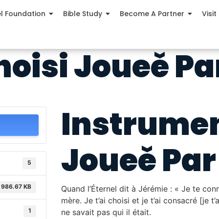
el Foundation
Bible Study
Become A Partner
Visit
oisi Joueě Pa
Instrumen
Joueě Par
5
986.67 KB
Quand l’Éternel dit à Jérémie : « Je te con
mère. Je t’ai choisi et je t’ai consacré [j
1
ne savait pas qui il était.