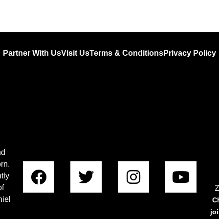
Partner With Us
Visit Us
Terms & Conditions
Privacy Policy
nd
rn.
tly
Z
of
iel
C
jo