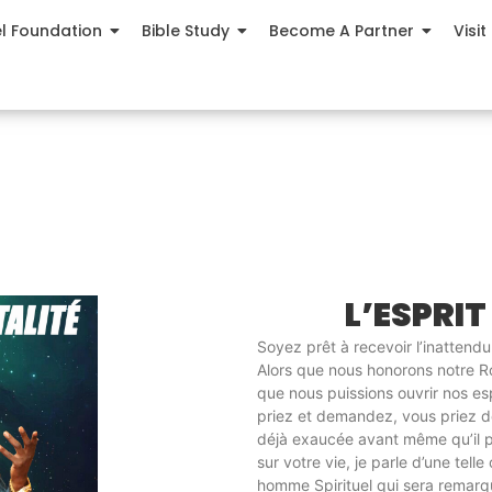
el Foundation
Bible Study
Become A Partner
Visit
L’ESPRIT
Soyez prêt à recevoir l’inattendu
Alors que nous honorons notre Ro
que nous puissions ouvrir nos e
priez et demandez, vous priez dé
déjà exaucée avant même qu’il pu
sur votre vie, je parle d’une tell
homme Spirituel qui sera remarq