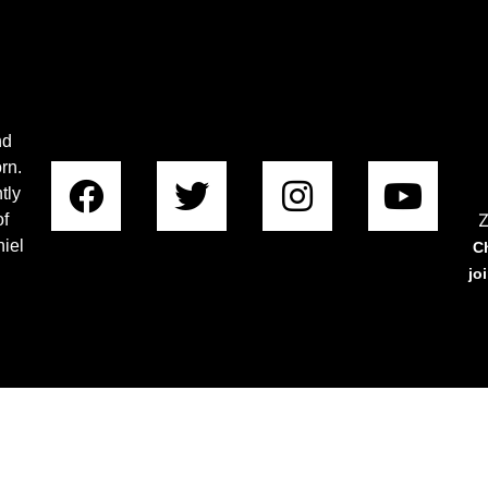
nd
rn.
tly
Z
of
iel
C
jo
Copyright © 2023 Rabboni Centre Ministries