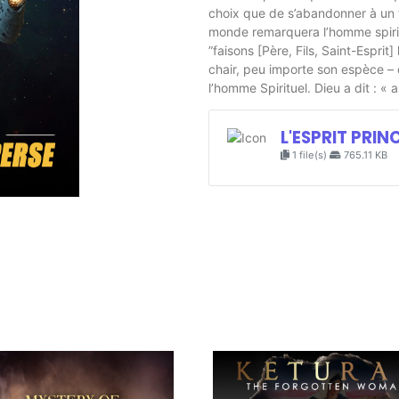
choix que de s’abandonner à un t
monde remarquera l’homme spirit
”faisons [Père, Fils, Saint-Esprit
chair, peu importe son espèce –
l’homme Spirituel. Dieu a dit : « a
L'ESPRIT PRIN
1 file(s)
765.11 KB