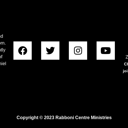
nd
rn.
tly
Z
of
iel
C
jo
Copyright © 2023 Rabboni Centre Ministries