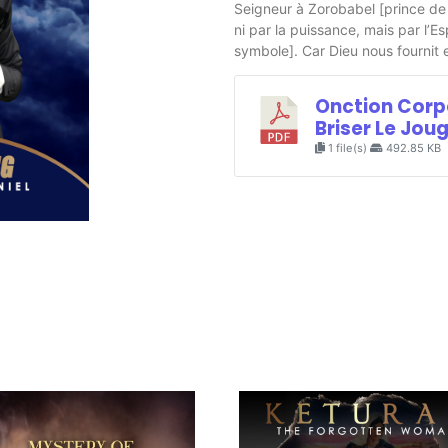
Seigneur à Zorobabel [prince de 
ni par la puissance, mais par l’E
symbole]. Car Dieu nous fournit e
Onction Corp
Briser Le Jou
1 file(s)
492.85 KB