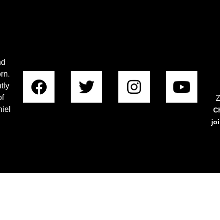
nd
rn.
tly
Z
of
iel
C
jo
Copyright © 2023 Rabboni Centre Ministries