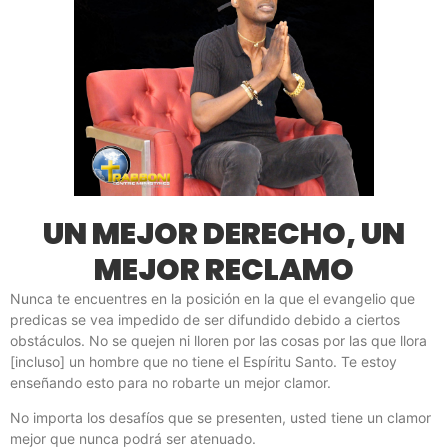
UN MEJOR DERECHO, UN
MEJOR RECLAMO
Nunca te encuentres en la posición en la que el evangelio que
predicas se vea impedido de ser difundido debido a ciertos
obstáculos. No se quejen ni lloren por las cosas por las que llora
[incluso] un hombre que no tiene el Espíritu Santo. Te estoy
enseñando esto para no robarte un mejor clamor.
No importa los desafíos que se presenten, usted tiene un clamor
mejor que nunca podrá ser atenuado.